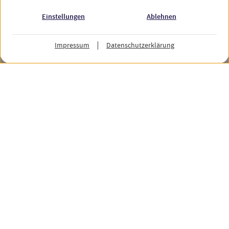
Einstellungen
Ablehnen
Alle 31 Stipendien anzeigen
Hochschule kontaktieren
Impressum
Datenschutzerklärung
My GUIDE
Prüfe deine Zugangsmöglichkeiten
Studienkollegs in Deutschland
Stipendien für internationale Studieninteressierte
My GUIDE für Hochschulen
Über My GUIDE