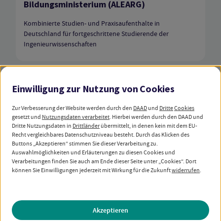
Bildungsministerium (ALEARG)
Kombinierte Studien- und Praxisaufenthalte in
Deutschland für fortgeschrittene Studierende der
Ingenieurwissenschaften
Einwilligung zur Nutzung von
Cookies
DAAD Stipendium
Zur Verbesserung der Website werden durch den
DAAD
und
Dritte
Cookies
Kombinierte Studien- und
gesetzt und
Nutzungsdaten verarbeitet
. Hierbei werden durch den DAAD und
Praxisaufenthalte für Ingenieure aus
Dritte Nutzungsdaten in
Drittländer
übermittelt, in denen kein mit dem EU-
Entwicklungsländern (KOSPIE) in
Recht vergleichbares Datenschutzniveau besteht. Durch das Klicken des
Buttons „Akzeptieren“ stimmen Sie dieser Verarbeitung zu.
Kooperation mit der argentinischen
Auswahlmöglichkeiten und Erläuterungen zu diesen Cookies und
Universidad Tecnológica Nacional (UTN)
Verarbeitungen finden Sie auch am Ende dieser Seite unter „Cookies“. Dort
können Sie Einwilligungen jederzeit mit Wirkung für die Zukunft
widerrufen
.
Kombinierte Studien- und Praxisaufenthalte in
Deutschland für fortgeschrittene Studierende der
Ingenieurwissenschaften
Akzeptieren