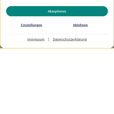
Alle 39 Stipendien anzeigen
Akzeptieren
Einstellungen
Ablehnen
My GUIDE
Hochschule kontaktieren
Impressum
Datenschutzerklärung
Prüfe deine Zugangsmöglichkeiten
Studienkollegs in Deutschland
Stipendien für internationale Studieninteressierte
My GUIDE für Hochschulen
Über My GUIDE
Über den DAAD