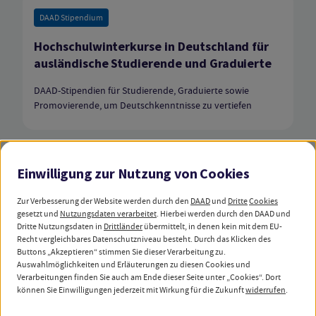
DAAD Stipendium
Hochschulwinterkurse in Deutschland für
ausländische Studierende und Graduierte
DAAD-Stipendien für Studierende, Graduierte sowie
Promovierende, um Deutschkenntnisse zu vertiefen
Einwilligung zur Nutzung von
Cookies
DAAD Stipendium
DAAD-ACEH Scholarship of Excellence
Zur Verbesserung der Website werden durch den
DAAD
und
Dritte
Cookies
gesetzt und
Nutzungsdaten verarbeitet
. Hierbei werden durch den DAAD und
Dritte Nutzungsdaten in
Drittländer
übermittelt, in denen kein mit dem EU-
Master- und Promotionsstipendien für Graduierte aller
Recht vergleichbares Datenschutzniveau besteht. Durch das Klicken des
wissenschaftlichen Fächer aus der Provinz Aceh
Buttons „Akzeptieren“ stimmen Sie dieser Verarbeitung zu.
(Indonesien)
Auswahlmöglichkeiten und Erläuterungen zu diesen Cookies und
Verarbeitungen finden Sie auch am Ende dieser Seite unter „Cookies“. Dort
können Sie Einwilligungen jederzeit mit Wirkung für die Zukunft
widerrufen
.