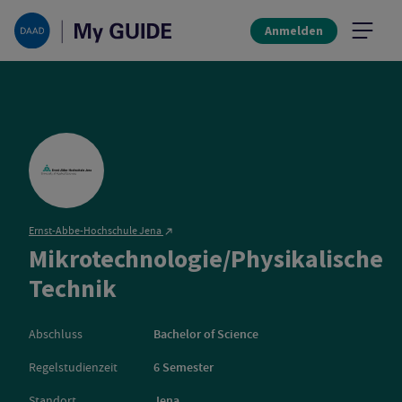
Anmelden
Ernst-Abbe-Hochschule Jena
Mikrotechnologie/Physikalische
Ernst-Abbe-Hochschule J
Technik
Abschluss
Bachelor of Science
Regelstudienzeit
6 Semester
Standort
Jena