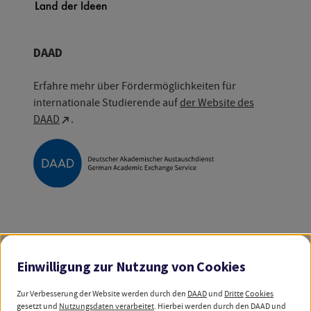
DAAD
Erfahre mehr über Fördermöglichkeiten für
internationale Studierende auf
der Website des
DAAD
.
My GUIDE ist ein kostenfreier Service des
Deutschen Akademischen Austauschdienstes
Einwilligung zur Nutzung von
Cookies
(DAAD)
und wird aus Zuwendungen des
Bundesministeriums für
Forschung,
Zur Verbesserung der Website werden durch den
DAAD
und
Dritte
Cookies
Technologie und Raumfahrt (BMFTR)
gesetzt und
Nutzungsdaten verarbeitet
. Hierbei werden durch den DAAD und