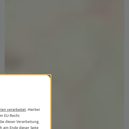
en verarbeitet
. Hierbei
em EU-Recht
ie dieser Verarbeitung
h am Ende dieser Seite