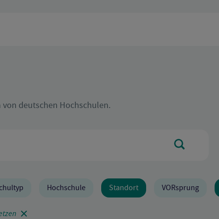
n von deutschen Hochschulen.
Suchen
chultyp
Hochschule
Standort
VORsprung
setzen