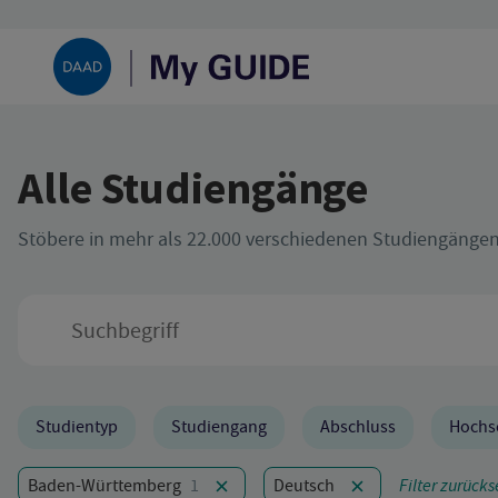
Alle Studiengänge
Stöbere in mehr als 22.000 verschiedenen Studiengänge
SUCHEN
Filter
Studientyp
Studiengang
Abschluss
Hochs
Aktive Filter:
Filter zurück
Baden-Württemberg
1
Deutsch