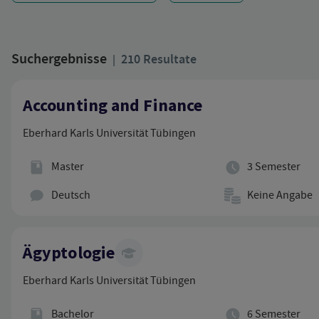
Gefiltert nach Standort:
Suchergebnisse
210 Resultate
|
Suchergebnisse
Accounting and Finance
Eberhard Karls Universität Tübingen
Abschluss
Regelstudienzeit
Master
3 Semester
Hauptunterrichtssprache
Studienbeitrag
Deutsch
Keine Angabe
Ägyptologie
Eberhard Karls Universität Tübingen
Abschluss
Regelstudienzeit
Bachelor
6 Semester