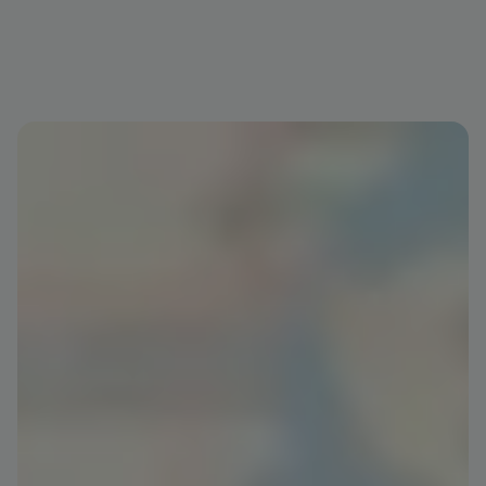
ch. Ergebnisse sortiert nach Standardsortierung. Ergebnisse von 