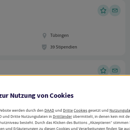
Standort
Tübingen
Stipendien
39 Stipendien
 zur Nutzung von
Cookies
Standort
Tübingen
Stipendien
30 Stipendien
Website werden durch den
DAAD
und
Dritte
Cookies
gesetzt und
Nutzungsdat
 und Dritte Nutzungsdaten in
Drittländer
übermittelt, in denen kein mit d
hutzniveau besteht. Durch das Klicken des Buttons „Akzeptieren“ stimmen S
en und Erläuterungen zu diesen Cookies und Verarbeitungen finden Sie auc